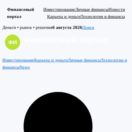
Финансовый
Инвестирование
Личные финансы
Новости
портал
Карьера и деньги
Технологии и финансы
Skip
Деньги • рынок • решения
6 августа 2026
Поиск
to
content
Инвестирование
Карьера и деньги
Личные финансы
Технологии и
финансы
News