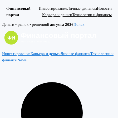
Финансовый
Инвестирование
Личные финансы
Новости
портал
Карьера и деньги
Технологии и финансы
Skip
Деньги • рынок • решения
6 августа 2026
Поиск
to
content
Инвестирование
Карьера и деньги
Личные финансы
Технологии и
финансы
News