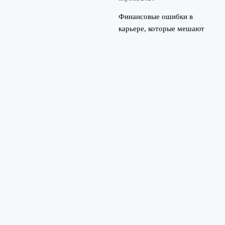
Финансовые ошибки в
карьере, которые мешают
росту дохода
22 апреля, 2026
© 2026 Финансовый портал
Финансы и экономика
News
Инвестирование
Карьера и деньги
Личные финансы
Новости
Технологии и финансы