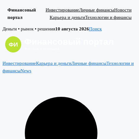
Финансовый
Инвестирование
Личные финансы
Новости
портал
Карьера и деньги
Технологии и финансы
Skip
Деньги • рынок • решения
10 августа 2026
Поиск
to
content
Инвестирование
Карьера и деньги
Личные финансы
Технологии и
финансы
News