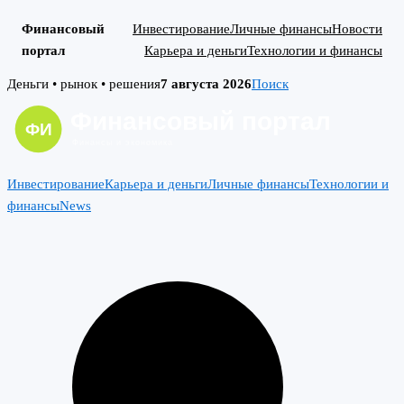
Финансовый
Инвестирование
Личные финансы
Новости
портал
Карьера и деньги
Технологии и финансы
Skip
Деньги • рынок • решения
7 августа 2026
Поиск
to
content
Инвестирование
Карьера и деньги
Личные финансы
Технологии и
финансы
News