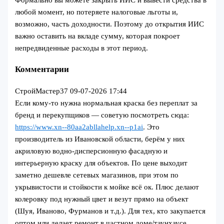
любой момент, но потеряете налоговые льготы и,
возможно, часть доходности. Поэтому до открытия ИИС
важно оставить на вкладе сумму, которая покроет
непредвиденные расходы в этот период.
Комментарии
СтройМастер37
09-07-2026 17:44
Если кому-то нужна нормальная краска без переплат за
бренд и перекупщиков — советую посмотреть сюда:
https://www.xn--80aa2abllahelp.xn--p1ai
. Это
производитель из Ивановской области, берём у них
акриловую водно-дисперсионную фасадную и
интерьерную краску для объектов. По цене выходит
заметно дешевле сетевых магазинов, при этом по
укрывистости и стойкости к мойке всё ок. Плюс делают
колеровку под нужный цвет и везут прямо на объект
(Шуя, Иваново, Фурманов и т.д.). Для тех, кто закупается
оптом или делает ремонт в частном доме/таунхаусе,