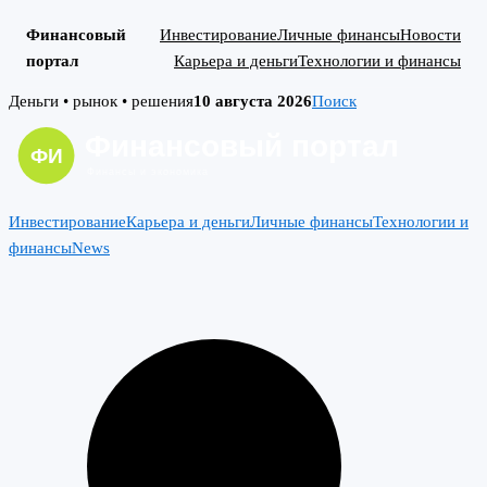
Финансовый
Инвестирование
Личные финансы
Новости
портал
Карьера и деньги
Технологии и финансы
Skip
Деньги • рынок • решения
10 августа 2026
Поиск
to
content
Инвестирование
Карьера и деньги
Личные финансы
Технологии и
финансы
News