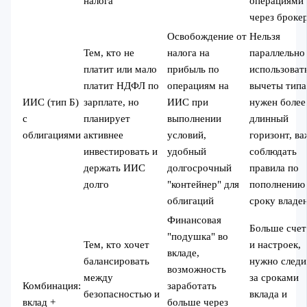
налога
операциями
через броке
Освобождение от
Нельзя
Тем, кто не
налога на
параллельно
платит или мало
прибыль по
использоват
платит НДФЛ по
операциям на
вычеты типа
ИИС (тип Б)
зарплате, но
ИИС при
нужен более
с
планирует
выполнении
длинный
облигациями
активнее
условий,
горизонт, в
инвестировать и
удобный
соблюдать
держать ИИС
долгосрочный
правила по
долго
"контейнер" для
пополнению
облигаций
сроку владе
Финансовая
Больше счет
"подушка" во
Тем, кто хочет
и настроек,
вкладе,
балансировать
нужно следи
возможность
между
за сроками
Комбинация:
заработать
безопасностью и
вклада и
вклад +
больше через