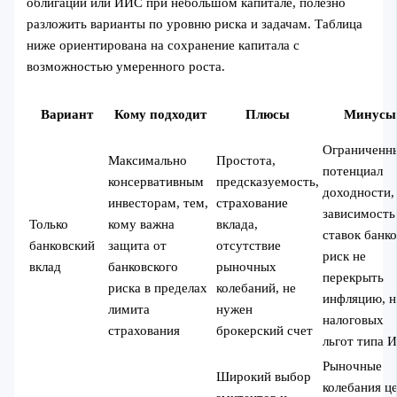
облигации или ИИС при небольшом капитале, полезно
разложить варианты по уровню риска и задачам. Таблица
ниже ориентирована на сохранение капитала с
возможностью умеренного роста.
Вариант
Кому подходит
Плюсы
Минусы
Ограниченн
Максимально
Простота,
потенциал
консервативным
предсказуемость,
доходности,
инвесторам, тем,
страхование
зависимость
Только
кому важна
вклада,
ставок банко
банковский
защита от
отсутствие
риск не
вклад
банковского
рыночных
перекрыть
риска в пределах
колебаний, не
инфляцию, н
лимита
нужен
налоговых
страхования
брокерский счет
льгот типа 
Рыночные
Широкий выбор
колебания ц