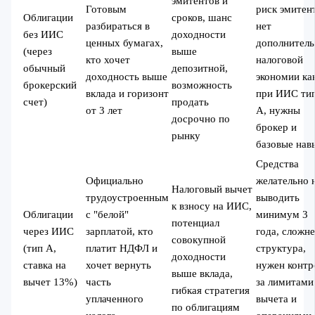
эмитентов и
Готовым
риск эмитен
Облигации
сроков, шанс
разбираться в
нет
без ИИС
доходности
ценных бумагах,
дополнител
(через
выше
кто хочет
налоговой
обычный
депозитной,
доходность выше
экономии ка
брокерский
возможность
вклада и горизонт
при ИИС ти
счет)
продать
от 3 лет
А, нужны
досрочно по
брокер и
рынку
базовые нав
Средства
Официально
желательно 
Налоговый вычет
трудоустроенным
выводить
к взносу на ИИС,
Облигации
с "белой"
минимум 3
потенциал
через ИИС
зарплатой, кто
года, сложн
совокупной
(тип А,
платит НДФЛ и
структура,
доходности
ставка на
хочет вернуть
нужен контр
выше вклада,
вычет 13%)
часть
за лимитами
гибкая стратегия
уплаченного
вычета и
по облигациям