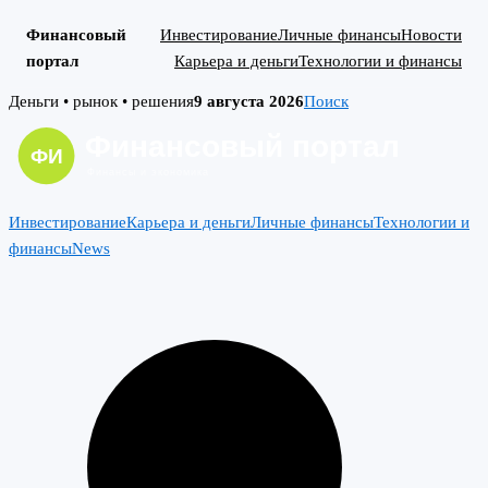
Финансовый
Инвестирование
Личные финансы
Новости
портал
Карьера и деньги
Технологии и финансы
Skip
Деньги • рынок • решения
9 августа 2026
Поиск
to
content
Инвестирование
Карьера и деньги
Личные финансы
Технологии и
финансы
News