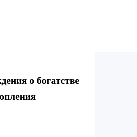
дения о богатстве
копления