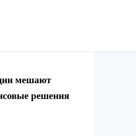
оции мешают
нсовые решения