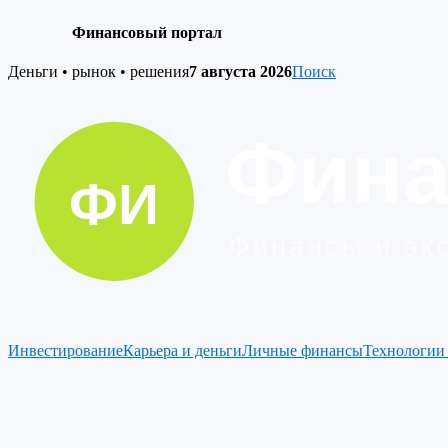
Финансовый портал
Skip
Деньги • рынок • решения
7 августа 2026
Поиск
to
content
Инвестирование
Карьера и деньги
Личные финансы
Технологии