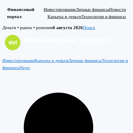
Финансовый
Инвестирование
Личные финансы
Новости
портал
Карьера и деньги
Технологии и финансы
Skip
Деньги • рынок • решения
6 августа 2026
Поиск
to
content
Инвестирование
Карьера и деньги
Личные финансы
Технологии и
финансы
News