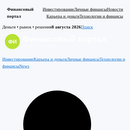
Финансовый
Инвестирование
Личные финансы
Новости
портал
Карьера и деньги
Технологии и финансы
Skip
Деньги • рынок • решения
8 августа 2026
Поиск
to
content
Инвестирование
Карьера и деньги
Личные финансы
Технологии и
финансы
News